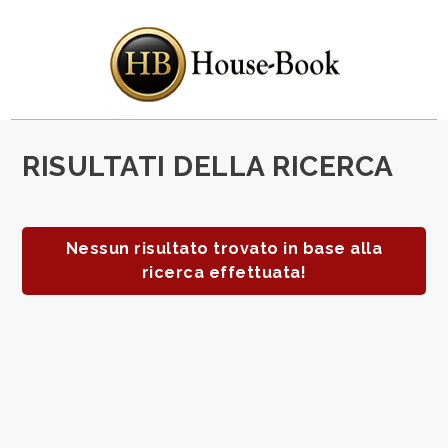
Codice
HOME
CHI
Contratto
SIAMO
RISULTATI DELLA RICERCA
Qualsiasi
IMMOBILI
Nessun risultato trovato in base alla
Vendita
ricerca effettuata!
SERVIZI
Affitto
CONTATTI
Scegli
dove