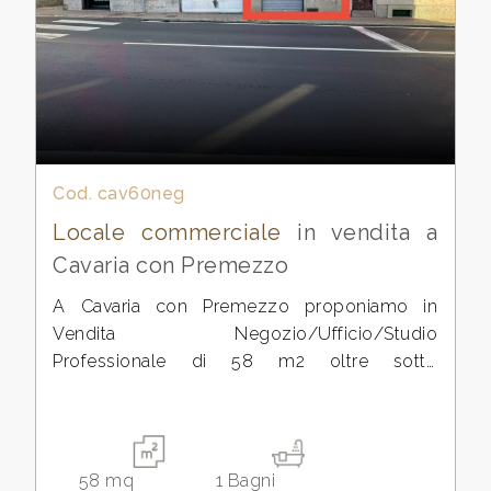
cercare
Varese
Cavaria con Premezzo
Cod. cav60neg
Locale commerciale
in vendita a
Cavaria con Premezzo
Tipologia
A Cavaria con Premezzo proponiamo in
-
Vendita Negozio/Ufficio/Studio
Professionale di 58 m2 oltre sotto
multiscelta
negozio/cantina collegato da scala interna a
destinazione commerciale con n.1 vetrina.
Qualsiasi
Il Negozio si trova a Cavaria con vetrina
direttamente sulla Varesina di fortissima
58
mq
1
Bagni
Residenziali