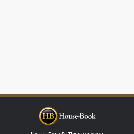
3
4
5
5+
Bagni
minimi
Qualsiasi
1
2