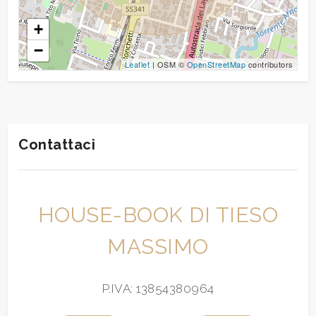
+
Giardino
−
Leaflet
| OSM ©
OpenStreetMap
contributors
Posto auto/Box
Balcone/Terrazzo
Contattaci
Ascensore
Arredato
HOUSE-BOOK DI TIESO
Nuova costruzione
MASSIMO
Lusso
P.IVA: 13854380964