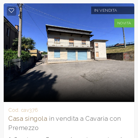
IN VENDITA
NOVITÀ
Cod. cav376
Casa singola
in vendita a Cavaria con
Premezzo