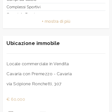
Complessi Sportivi
3
Campi da Tennis
Piste Ciclabili
4
Parchi Giochi
Stazione Ferroviaria
Ubicazione immobile
5
Trasporti Pubblici
Asilo
5+
Scuole Elementari
Locale commerciale in Vendita
Scuole Medie
Cavaria con Premezzo - Cavaria
Scuole Superiori
Camere
minime
Bar
via Scipione Ronchetti, 307
Uffici postali
Qualsiasi
Centri commerciali
€ 60.000
Uffici comunali
1