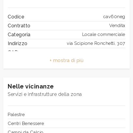
3
Codice
cav60neg
4
Contratto
Vendita
Categoria
Locale commerciale
5
Indirizzo
via Scipione Ronchetti, 307
CAP
21044
5+
Comune
Cavaria con Premezzo
Zona
Cavaria
Bagni
Totale mq
58 mq
minimi
Nelle vicinanze
Bagni
1
Servizi e infrastrutture della zona
Locali
2
Qualsiasi
Numero Vetrine
1
Riscaldamento
Palestre
Autonomo
1
Centri Benessere
Campi da Calcio
2