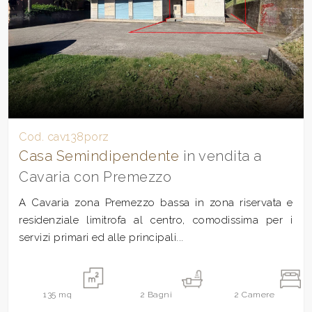
Cod. cav138porz
Casa Semindipendente
in vendita a
Cavaria con Premezzo
A Cavaria zona Premezzo bassa in zona riservata e
residenziale limitrofa al centro, comodissima per i
servizi primari ed alle principali...
135
mq
2
Bagni
2
Camere