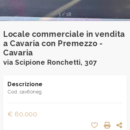
cercare
Provincia
1
/
18
Locale commerciale in vendita
Comune
a Cavaria con Premezzo -
Cavaria
via Scipione Ronchetti, 307
Tipologia
Descrizione
-
Cod. cav60neg
multiscelta
Qualsiasi
€ 60.000
Preferiti: Cod
Stampa:
Con
Residenziali