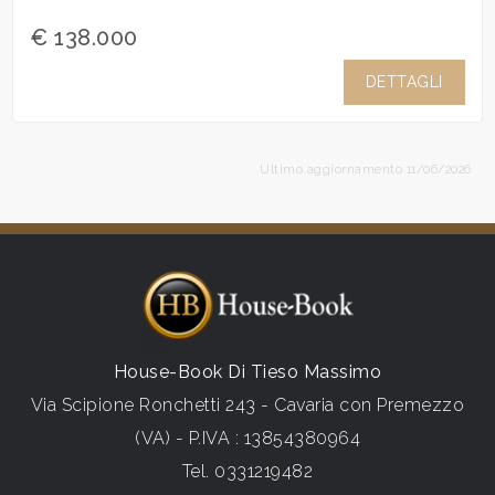
€ 138.000
DETTAGLI
Ultimo aggiornamento 11/06/2026
House-Book Di Tieso Massimo
Via Scipione Ronchetti 243 - Cavaria con Premezzo
(VA) - P.IVA : 13854380964
Tel.
0331219482